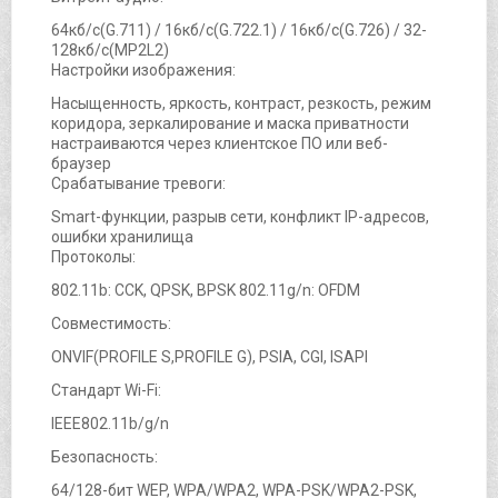
64кб/с(G.711) / 16кб/с(G.722.1) / 16кб/с(G.726) / 32-
128кб/с(MP2L2)
Настройки изображения:
Насыщенность, яркость, контраст, резкость, режим
коридора, зеркалирование и маска приватности
настраиваются через клиентское ПО или веб-
браузер
Срабатывание тревоги:
Smart-функции, разрыв сети, конфликт IP-адресов,
ошибки хранилища
Протоколы:
802.11b: CCK, QPSK, BPSK 802.11g/n: OFDM
Совместимость:
ONVIF(PROFILE S,PROFILE G), PSIA, CGI, ISAPI
Стандарт Wi-Fi:
IEEE802.11b/g/n
Безопасность:
64/128-бит WEP, WPA/WPA2, WPA-PSK/WPA2-PSK,