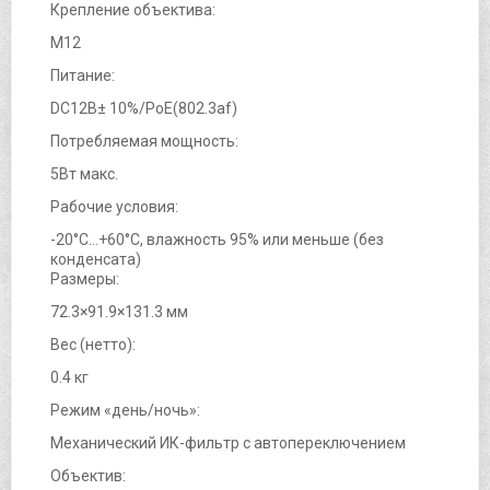
Крепление объектива:
M12
Питание:
DC12В± 10%/PoE(802.3af)
Потребляемая мощность:
5Вт макс.
Рабочие условия:
-20°C…+60°C, влажность 95% или меньше (без
конденсата)
Размеры:
72.3×91.9×131.3 мм
Вес (нетто):
0.4 кг
Режим «день/ночь»:
Механический ИК-фильтр с автопереключением
Объектив: