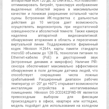
аппаратный WDR 120 дБ, 3D DNR и BLC. ROI позволяет
оптимизировать битрейт, транслируя изображение
выделенных областей экрана в максимальном
качестве и понижая разрешение остальной части
сцены. Встроенная ИК-подсветка с дальностью
действия до 10 метров дает возможность
осуществлять видеоконтроль при недостаточной
освещенности и абсолютной темноте. Также камера
наделена аппаратной видеоаналитикой:
обнаружение вторжения в область и пересечение
виртуальной линии. Поддерживаются: фирменный
кодек Hikvision H.264+, карты памяти стандарта
microSD объемом до 128 ГБ, технология питания по
Ethernet-кабелю (PoE) и двусторонний звук
(встроенные динамик и микрофон). Наличие PIR-
сенсора обеспечивает максимально эффективное
обнаружение в поле детекции датчика людей, что
способствует сокращению числа ложных
срабатываний. Расширенный диапазон рабочих
температур от -20° до +60°С открывает возможности
инсталляции устройства в неотапливаемых
помещениях. Hikvision DS-2CD2422FWD-IW является
превосходным выбором для фиксации
происходящего в офисе, квартире или коттедже,
модель подойдет для использования на холодном