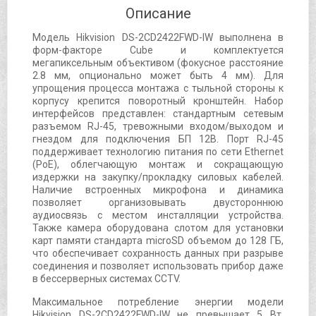
Описание
Модель Hikvision DS-2CD2422FWD-IW выполнена в
форм-факторе Cube и комплектуется
мегапиксельным объективом (фокусное расстояние
2.8 мм, опционально может быть 4 мм). Для
упрощения процесса монтажа с тыльной стороны к
корпусу крепится поворотный кронштейн. Набор
интерфейсов представлен: стандартным сетевым
разъемом RJ-45, тревожными входом/выходом и
гнездом для подключения БП 12В. Порт RJ-45
поддерживает технологию питания по сети Ethernet
(PoE), облегчающую монтаж и сокращающую
издержки на закупку/прокладку силовых кабелей.
Наличие встроенных микрофона и динамика
позволяет организовывать двустороннюю
аудиосвязь с местом инсталляции устройства.
Также камера оборудована слотом для установки
карт памяти стандарта microSD объемом до 128 ГБ,
что обеспечивает сохранность данных при разрыве
соединения и позволяет использовать прибор даже
в бессерверных системах CCTV.
Максимальное потребление энергии модели
Hikvision DS-2CD2422FWD-IW не превышает 5 Вт.