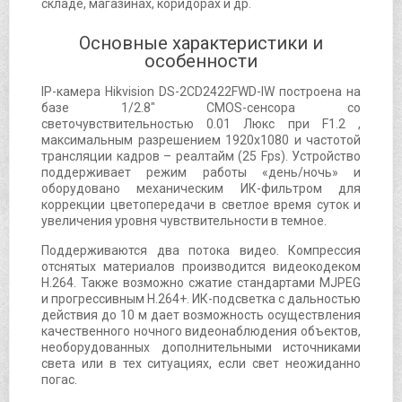
складе, магазинах, коридорах и др.
Основные характеристики и
особенности
IP-камера Hikvision DS-2CD2422FWD-IW построена на
базе 1/2.8" CMOS-сенсора со
светочувствительностью 0.01 Люкс при F1.2 ,
максимальным разрешением 1920x1080 и частотой
трансляции кадров – реалтайм (25 Fps). Устройство
поддерживает режим работы «день/ночь» и
оборудовано механическим ИК-фильтром для
коррекции цветопередачи в светлое время суток и
увеличения уровня чувствительности в темное.
Поддерживаются два потока видео. Компрессия
отснятых материалов производится видеокодеком
H.264. Также возможно сжатие стандартами MJPEG
и прогрессивным H.264+. ИК-подсветка с дальностью
действия до 10 м дает возможность осуществления
качественного ночного видеонаблюдения объектов,
необорудованных дополнительными источниками
света или в тех ситуациях, если свет неожиданно
погас.