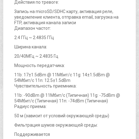
Действия по тревоге:
Запись на microSD/SDHC карту, активация реле,
уведомление клиента, отправка email, загрузка на
FTP, активация канала записи
Диапазон частот:
2.4 ГГц ~ 2.4835 ГГц
Ширина канала:
20/40МГц ~ 2.4835 Гц
Мощность передатчика:
11b: 17±1.5dBm @ 11Мбит/с 11g: 14±1.5dBm @
54Мбит/с 11n: 12.5±1.5dBm
Чувствительность приемника:
11b: -90dBm @ 11Мбит/с (Типичная) 11g: -75dBm @
54Мбит/с (Типичная) 11n: -74dBm (Типичная)
Радиус приема:
50 м (зависит от условий окружающей среды)
Фильтрация шумов окружающей среды:
Поддерживается