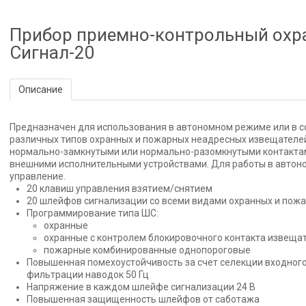
Прибор приемно-контрольный ох
Сигнал-20
Описание
Предназначен для использования в автономном режиме или в с
различных типов охранных и пожарных неадресных извещателей,
нормально-замкнутыми или нормально-разомкнутыми контактам
внешними исполнительными устройствами. Для работы в авто
управление.
20 клавиш управления взятием/снятием
20 шлейфов сигнализации со всеми видами охранных и пож
Программирование типа ШС:
охранные
охранные с контролем блокировочного контакта извеща
пожарные комбинированные однопороговые
Повышенная помехоустойчивость за счет селекции входного
фильтрации наводок 50 Гц
Напряжение в каждом шлейфе сигнализации 24 В
Повышенная защищенность шлейфов от саботажа