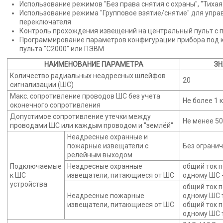
Использование режимов "Без права снятия с охраны", "Тихая
Использование режима "Групповое взятие/снятие" для упра
переключателя
Контроль прохождения извещений на центральный пульт с 
Программирование параметров конфигурации прибора под к
пульта "С2000" или ПЭВМ
НАИМЕНОВАНИЕ ПАРАМЕТРА
ЗН
Количество радиальных неадресных шлейфов
20
сигнализации (ШС)
Макс. сопротивление проводов ШС без учета
Не более 1 
оконечного сопротивления
Допустимое сопротивление утечки между
Не менее 5
проводами ШС или каждым проводом и "землёй"
Неадресные охранные и
пожарные извещатели с
Без ограни
релейным выходом
Подключаемые
Неадресные охранные
общий ток 
к ШС
извещатели, питающиеся от ШС
одному ШС -
устройства
общий ток 
Неадресные пожарные
одному ШС т
извещатели, питающиеся от ШС
общий ток 
одному ШС т