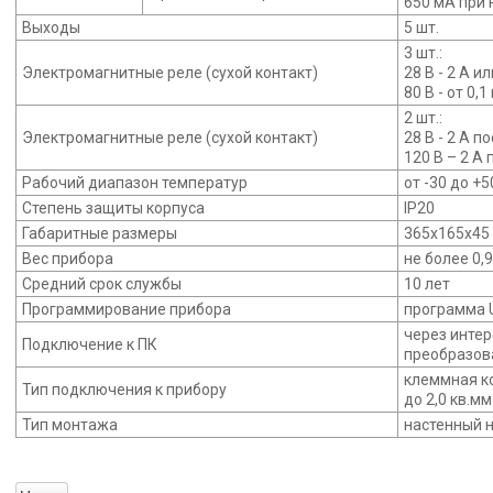
650 мА при 
Выходы
5 шт.
3 шт.:
Электромагнитные реле (сухой контакт)
28 В - 2 А ил
80 В - от 0,
2 шт.:
Электромагнитные реле (сухой контакт)
28 В - 2 А п
120 В – 2 А
Рабочий диапазон температур
от -30 до +5
Степень защиты корпуса
IР20
Габаритные размеры
365х165х45
Вес прибора
не более 0,9
Средний срок службы
10 лет
Программирование прибора
программа 
через инте
Подключение к ПК
преобразов
клеммная ко
Тип подключения к прибору
до 2,0 кв.мм
Тип монтажа
настенный 