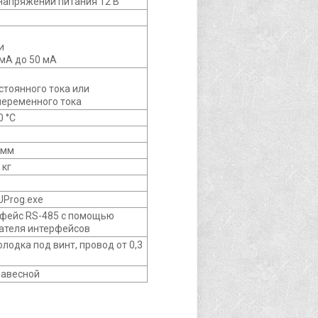
напряжении питания 12 В
и
1 мА до 50 мА
остоянного тока или
 переменного тока
0 °C
 мм
 кг
UProg.exe
рфейс RS-485 с помощью
ателя интерфейсов
лодка под винт, провод от 0,3
навесной