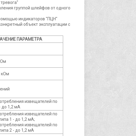
 тревога"
вления группой шлейфов от одного
помощью индикаторов "ПЦН"
онкретный объект эксплуатации с
АЧЕНИЕ ПАРАМЕТРА
кОм
0 кОм
чений
потребления извещателей по
 до 1,2 мА
потребления извещателей по
ипа 1 - до 1,2 мА;
потребления извещателей по
ипа 2 - до 1,2 мА