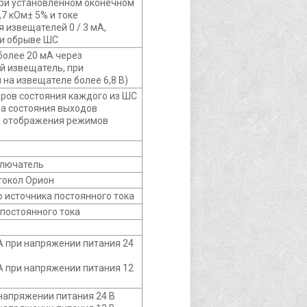
 при установленном оконечном
,7 кОм± 5% и токе
 извещателей 0 / 3 мА,
при обрыве ШС
 более 20 мА через
й извещатель, при
на извещателе более 6,8 В)
оров состояния каждого из ШС
ра состояния выходов
р отображения режимов
лючатель
токол Орион
 источника постоянного тока
В постоянного тока
А при напряжении питания 24
А при напряжении питания 12
напряжении питания 24 В