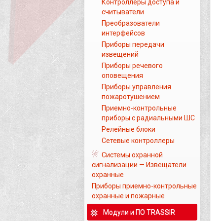
Контроллеры доступа и
считыватели
Преобразователи
интерфейсов
Приборы передачи
извещений
Приборы речевого
оповещения
Приборы управления
пожаротушением
Приемно-контрольные
приборы с радиальными ШС
Релейные блоки
Сетевые контроллеры
Системы охранной
сигнализации — Извещатели
охранные
Приборы приемно-контрольные
охранные и пожарные
Модули и ПО TRASSIR