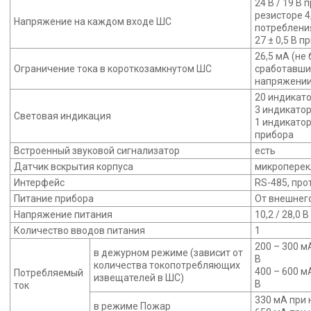
24 В / 19 В
резисторе 4
Напряжение на каждом входе ШС
потребления
27 ± 0,5 В 
26,5 мА (не
Ограничение тока в короткозамкнутом ШС
сработавши
напряжении 
20 индикат
3 индикато
Световая индикация
1 индикато
прибора
Встроенный звуковой сигнализатор
есть
Датчик вскрытия корпуса
микроперек
Интерфейс
RS-485, про
Питание прибора
От внешнего
Напряжение питания
10,2 / 28,0 
Количество вводов питания
1
200 – 300 м
в дежурном режиме (зависит от
В
количества токопотребляющих
400 – 600 м
Потребляемый
извещателей в ШС)
В
ток
330 мА при 
в режиме Пожар